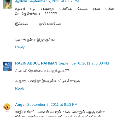
ஆமினா
September 6, 2011 at 8:07 PM
எதுசரி எது தப்புன்னு என்கிட்ட கேட்டா நான் என்ன
சொல்லுவேன்னா....??????........
இல்லல்ல.......... நான் சொல்லல.....
டிசைன் நல்லா இருக்குக்கா...
Reply
RAZIN ABDUL RAHMAN
September 6, 2011 at 8:08 PM
அனானி தொல்லை உங்களுக்குமா??
அதுசரி..யாரத்தா இவனுங்க உட்டுவச்சானுக...
Reply
Angel
September 6, 2011 at 9:13 PM
சாதியா போட்ட டிசைன் அபாரம் .உங்க டிசைனும் அழகு ஜலீலா .
இங்கே பாகிஸ்தானிய தோழி கிட்டதான் நான் போட்டுப்பேன் .