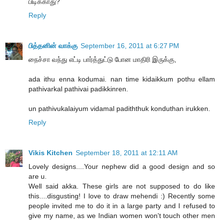
பிடிக்காது?
Reply
பித்தனின் வாக்கு
September 16, 2011 at 6:27 PM
நைச்சா வந்து எட்டி பார்த்துட்டு போன மாதிரி இருக்கு,
ada ithu enna kodumai. nan time kidaikkum pothu ellam
pathivarkal pathivai padikkinren.
un pathivukalaiyum vidamal padiththuk konduthan irukken.
Reply
Vikis Kitchen
September 18, 2011 at 12:11 AM
Lovely designs....Your nephew did a good design and so
are u.
Well said akka. These girls are not supposed to do like
this....disgusting! I love to draw mehendi :) Recently some
people invited me to do it in a large party and I refused to
give my name, as we Indian women won't touch other men