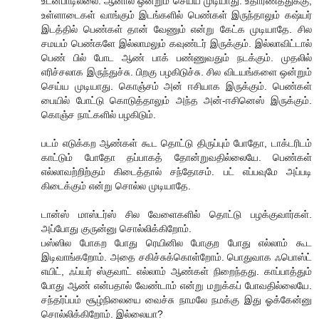
உடன்பாடில்லை. ஆனால் ஒன்றும் செய்ய முடியாது. உதாரணத்துக்கு,
உள்ளாடைகள் வாங்கும் இடங்களில் பெண்கள் இருந்தாலும் கஷ்யர்
இடத்தில் பெண்கள் தான் வேணும் என்று கேட்க முடியாதே. சில
சமயம் பெண்களே இல்லாமலும் கவுண்டர் இருக்கும். இல்லாவிட்டால்
பெண் பில் போட ஆண் பாக் பண்ணுவதும் நடக்கும். முதலில்
எரிச்சலாக இருந்துச்சு. பிறகு பழகிடுச்சு. சில விடயங்களை ஒன்றும்
செய்ய முடியாது. கொஞ்சம் அன் ஈசியாக இருக்கும். பெண்கள்
பையில் போட்டு கொடுத்தாலும் அந்த அன்-ஈசினெஸ் இருக்கும்.
கொஞ்ச நாட்களில் பழகிடும்.
படம் எடுக்கற ஆண்கள் கூட தொட்டு திருப்பும் போதோ, டாக்டரிடம்
காட்டும் போதோ தப்பாகத் தோன்றுவதில்லையே. பெண்கள்
எல்லாவற்றிற்கும் கிடைத்தால் சந்தோசம். பட் எப்பவுமே அப்படி
கிடைக்கும் என்று சொல்ல முடியாதே.
டான்ஸ் மாஸ்டர்ஸ் சில வேளைகளில் தொட்டு பழக்குவார்கள்.
அப்போது குருன்னு சொல்லிக்கிறோம்.
பஸ்ஸில போகற போது ரெயினில போகுற போது எல்லாம் கூட
இடிவாங்கறோம். அதை சகிச்சுக்கொள்றோம். பொதுவாக ஃபொஸ்ட்
எயிட், ஃப்யர் ஸ்குவாட் எல்லாம் ஆண்கள் நிறைந்தது. காப்பாத்தும்
போது ஆண் என்பதால் வேண்டாம் என்று மறுக்கப் போவதில்லையே.
சந்தர்ப்பம் சூழ்நிலையை வைச்சு நாமலே நமக்கு இது ஓக்கேன்னு
சொல்லிக்கிறோம். இல்லையா?