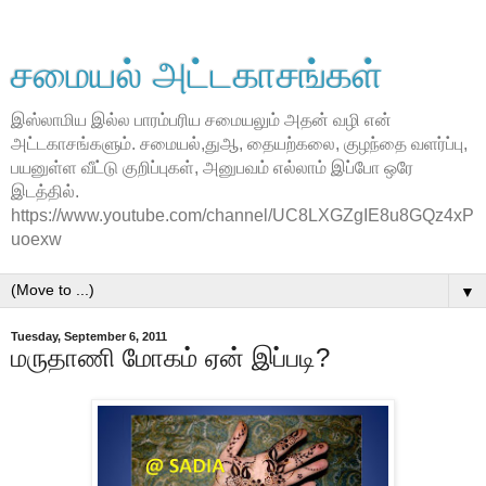
சமையல் அட்டகாசங்கள்
இஸ்லாமிய இல்ல பாரம்பரிய சமையலும் அதன் வழி என்
அட்டகாசங்களும். சமையல்,துஆ, தையற்கலை, குழந்தை வளர்ப்பு,
பயனுள்ள வீட்டு குறிப்புகள், அனுபவம் எல்லாம் இப்போ ஒரே
இடத்தில்.
https://www.youtube.com/channel/UC8LXGZgIE8u8GQz4xP
uoexw
▼
Tuesday, September 6, 2011
மருதாணி மோகம் ஏன் இப்படி?