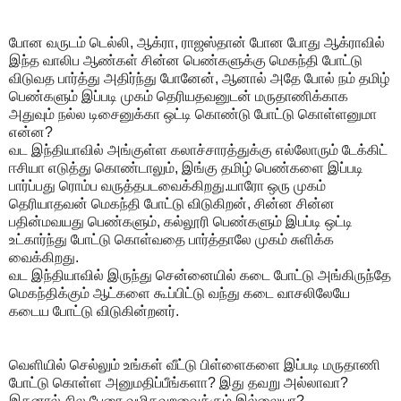
போன வருடம் டெல்லி, ஆக்ரா, ராஜஸ்தான் போன போது ஆக்ராவில்
இந்த வாலிப ஆண்கள் சின்ன பெண்களுக்கு மெகந்தி போட்டு
விடுவத பார்த்து அதிர்ந்து போனேன், ஆனால் அதே போல் நம் தமிழ்
பெண்களும் இப்படி முகம் தெரியதவனுடன் மருதாணிக்காக
அதுவும் நல்ல டிசைனுக்கா ஒட்டி கொண்டு போட்டு கொள்ளனுமா
என்ன?
வட இந்தியாவில் அங்குள்ள கலாச்சாரத்துக்கு எல்லோரும் டேக்கிட்
ஈசியா எடுத்து கொண்டாலும், இங்கு தமிழ் பெண்களை இப்படி
பார்ப்பது ரொம்ப வருத்தபடவைக்கிறது.யாரோ ஒரு முகம்
தெரியாதவன் மெகந்தி போட்டு விடுகிறன், சின்ன சின்ன
பதின்மவயது பெண்களும், கல்லூரி பெண்களும் இபப்டி ஒட்டி
உட்கார்ந்து போட்டு கொள்வதை பார்த்தாலே முகம் சுளிக்க
வைக்கிறது.
வட இந்தியாவில் இருந்து சென்னையில் கடை போட்டு அங்கிருந்தே
மெகந்திக்கும் ஆட்களை கூப்பிட்டு வந்து கடை வாசலிலேயே
கடைய போட்டு விடுகின்றனர்.
வெளியில் செல்லும் உங்கள் வீட்டு பிள்ளைகளை இப்படி மருதாணி
போட்டு கொள்ள அனுமதிப்பீங்களா? இது தவறு அல்லாவா?
இதனால் சில பேரை வழிதவறவைக்கும் இல்லையா?