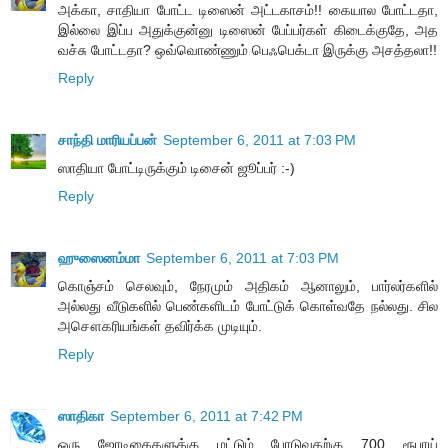
அக்கா, சாதியா போட்ட டிஸைன் அட்டகாசம்!! கையால போட்டதா,
இல்லை இப்ப அதுக்குன்னு டிஸைன் பேப்பர்கள் கிடைக்குதே, அத
வச்சு போட்டதா? ஒவ்வொண்ணும் பெஃபெக்டா இருக்கு அசத்தலா!!
Reply
சாந்தி மாரியப்பன்
September 6, 2011 at 7:03 PM
ஸாதியா போட்டிருக்கும் டிசைன் ஜூப்பர் :-)
Reply
ஹுஸைனம்மா
September 6, 2011 at 7:03 PM
கொஞ்சம் செலவும், நேரமும் அதிகம் ஆனாலும், பார்லர்களில்
அல்லது வீடுகளில் பெண்களிடம் போட்டுக் கொள்வதே நல்லது. சில
அசௌகரியங்கள் தவிர்க்க முடியும்.
Reply
ஸாதிகா
September 6, 2011 at 7:42 PM
ஒரு ஜோடிகைகளுக்கு மட்டும் போடுவதற்கு 700 ரூபாய்