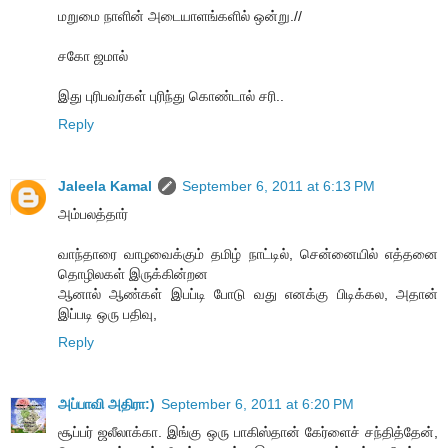
மறுமை நாளின் அடையாளங்களில் ஒன்று.//
சகோ ஜமால்
இது புரிபவர்கள் புரிந்து கொண்டால் சரி..
Reply
Jaleela Kamal
September 6, 2011 at 6:13 PM
அம்பலத்தார்
வாந்தாரை வாழவைக்கும் தமிழ் நாட்டில், சென்னையில் எத்தனை
தொழிலகள் இருக்கின்றன
ஆனால் ஆண்கள் இபப்டி போடு வது எனக்கு பிடிக்கல, அதான்
இப்படி ஒரு பதிவு,
Reply
அப்பாவி அதிரா:)
September 6, 2011 at 6:20 PM
சூப்பர் ஜலீலாக்கா. இங்கு ஒரு பாகிஸ்தான் கேர்ளைச் சந்தித்தேன்,