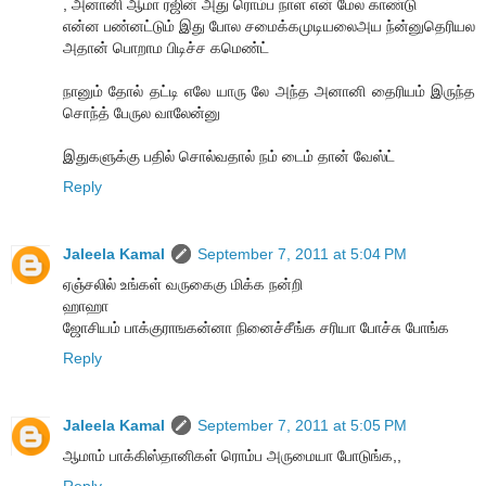
, அனானி ஆமா ரஜின் அது ரொம்ப நாள என் மேல காண்டு
என்ன பண்னட்டும் இது போல சமைக்கமுடியலைஅய ந்ன்னுதெரியல
அதான் பொறாம பிடிச்ச கமெண்ட்
நானும் தோல் தட்டி எலே யாரு லே அந்த அனானி தைரியம் இருந்த
சொந்த் பேருல வாலேன்னு
இதுகளுக்கு பதில் சொல்வதால் நம் டைம் தான் வேஸ்ட்
Reply
Jaleela Kamal
September 7, 2011 at 5:04 PM
ஏஞ்சலில் உங்கள் வருகைகு மிக்க நன்றி
ஹாஹா
ஜோசியம் பாக்குராஙகன்னா நினைச்சீங்க சரியா போச்சு போங்க
Reply
Jaleela Kamal
September 7, 2011 at 5:05 PM
ஆமாம் பாக்கிஸ்தானிகள் ரொம்ப அருமையா போடுங்க,,
Reply