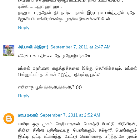
டிஸ்கி ......ஹா ஹா ஹா .
நானும் பார்த்தேன் தி நகர்ல .நான் இருட்டில பார்த்ததில் ஏதோ
ஜோசியம் பாக்கிரங்கன்னு முதல்ல நினைச்சுகிட்டேன்
Reply
அப்பாவி அதிரா:)
September 7, 2011 at 2:47 AM
//அன்பான பதிவுலக தோழ தோழியர்களே
உங்கள் அன்பான கருத்துக்களை இங்கு தெரிவிக்கவும். உங்கள்
பின்னூட்டம் தான் என் அடுத்த பதிவுக்கு பூஸ்//
என்னாது பூஸ் ஆஆஆஆஆஆ?:))))
Reply
மாய உலகம்
September 7, 2011 at 2:52 AM
யாரோ ஒரு முகம் தெரியாதவன் மெகந்தி போட்டு விடுகிறன்,
சின்ன சின்ன பதின்மவயது பெண்களும், கல்லூரி பெண்களும்
இபப்டி ஒட்டி உட்கார்ந்து போட்டு கொள்வதை பார்த்தாலே முகம்