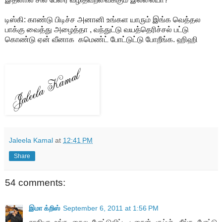
டிஸ்கி: காண்டு பிடிச்ச அனானி உங்கள யாரும் இங்க வெத்தல
பாக்கு வைத்து அழைத்தா , வந்துட்டு வயத்தெரிச்சல் பட்டு
கொண்டு ஏன் வீனாக கமெண்ட் போட்டுட்டு போறீங்க. ஹிஹி
Jaleela Kamal
at
12:41 PM
Share
54 comments:
இமா க்றிஸ்
September 6, 2011 at 1:56 PM