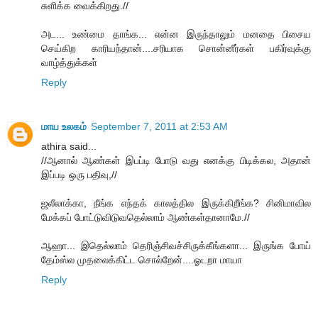
சுளிக்க வைக்கிறது.//
அட... உண்மை தாங்க... என்ன இருந்தாலும் மனதை பிசைய
செய்கிற காரியந்தான்....சரியாக சொன்னீர்கள் பகிர்வுக்கு
வாழ்த்துக்கள்
Reply
மாய உலகம்
September 7, 2011 at 2:53 AM
athira said...
//ஆனால் ஆண்கள் இபப்டி போடு வது எனக்கு பிடிக்கல, அதான்
இப்படி ஒரு பதிவு,//
ஜலீலாக்கா, நீங்க எந்தக் காலத்தில இருக்கிறீங்க? சினிமாவில
மேக்கப் போட்டுவிடுவதெல்லாம் ஆண்கள்தானாமே.//
ஆஹா... இதெல்லாம் தெரிஞ்சிவச்சிருக்கீங்களா... இருங்க போய்
தேம்ஸ்ல முதலைக்கிட்ட சொல்றேன்....ஓடறா மாயா
Reply