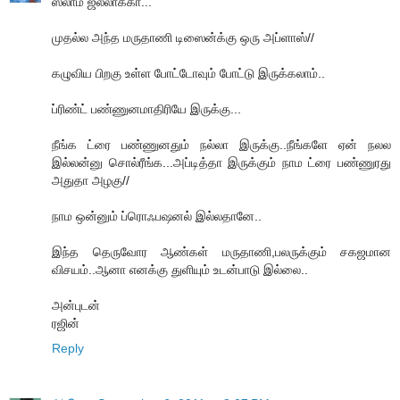
ஸலாம் ஜலீலாக்கா...
முதல்ல அந்த மருதாணி டிஸைன்க்கு ஒரு அப்ளாஸ்//
கழுவிய பிறகு உள்ள போட்டோவும் போட்டு இருக்கலாம்..
ப்ரிண்ட் பண்ணுனமாதிரியே இருக்கு...
நீங்க ட்ரை பண்ணுனதும் நல்லா இருக்கு..நீங்களே ஏன் நலல
இல்லன்னு சொல்ரீங்க...அப்டித்தா இருக்கும் நாம ட்ரை பண்ணுரது
அதுதா அழகு//
நாம ஒன்னும் ப்ரொஃபஷனல் இல்லதானே..
இந்த தெருவோர ஆண்கள் மருதாணி,பலருக்கும் சகஜமான
விசயம்..ஆனா எனக்கு துளியும் உடன்பாடு இல்லை..
அன்புடன்
ரஜின்
Reply